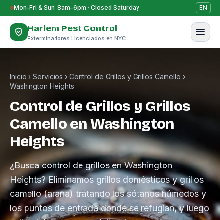
Saltar al contenido
Mon–Fri & Sun: 8am–6pm · Closed Saturday
EN
Harlem Pest Control
Exterminadores Licenciados en NYC
Inicio
›
Servicios
›
Control de Grillos y Grillos Camello
›
Washington Heights
Control de Grillos y Grillos
Camello en Washington
Heights
¿Busca control de grillos en Washington
Heights? Eliminamos grillos domésticos y grillos
camello (araña) tratando los sótanos húmedos y
los puntos de entrada donde se refugian, y luego