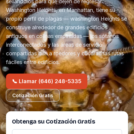
sellándolos para que dejen de regresar.
Washington Heights, en Manhattan, tiene su
propio perfil de plagas — washington Heights se
construye alrededor de grandes edificios
antiguos en colinas empinadas — los sótanos
interconectados y las áreas de servicio
compartidas dan a roedores y cucarachas rutas
fáciles entre edificios.
📞 Llamar (646) 248-5335
Cotización Gratis
Obtenga su Cotización Gratis