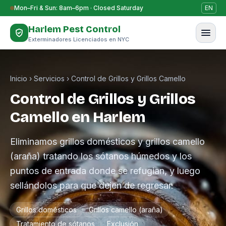
Saltar al contenido
Mon–Fri & Sun: 8am–6pm · Closed Saturday
EN
Harlem Pest Control
Exterminadores Licenciados en NYC
Inicio
›
Servicios
›
Control de Grillos y Grillos Camello
Control de Grillos y Grillos
Camello en Harlem
Eliminamos grillos domésticos y grillos camello
(araña) tratando los sótanos húmedos y los
puntos de entrada donde se refugian, y luego
sellándolos para que dejen de regresar.
Grillos domésticos
Grillos camello (araña)
Tratamiento de sótanos
Exclusión