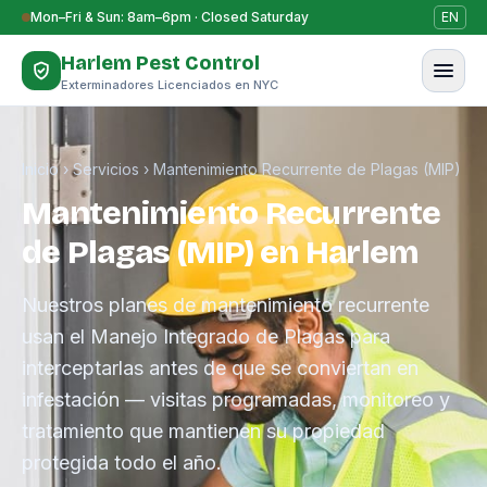
Saltar al contenido
Mon–Fri & Sun: 8am–6pm · Closed Saturday
EN
Harlem Pest Control
Exterminadores Licenciados en NYC
Inicio
›
Servicios
›
Mantenimiento Recurrente de Plagas (MIP)
Mantenimiento Recurrente
de Plagas (MIP) en Harlem
Nuestros planes de mantenimiento recurrente
usan el Manejo Integrado de Plagas para
interceptarlas antes de que se conviertan en
infestación — visitas programadas, monitoreo y
tratamiento que mantienen su propiedad
protegida todo el año.