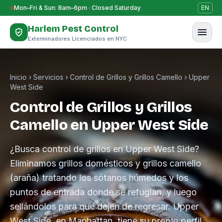
Saltar al contenido
Mon–Fri & Sun: 8am–6pm · Closed Saturday
EN
Harlem Pest Control
Exterminadores Licenciados en NYC
Inicio
›
Servicios
›
Control de Grillos y Grillos Camello
›
Upper
West Side
Control de Grillos y Grillos
Camello en Upper West Side
¿Busca control de grillos en Upper West Side?
Eliminamos grillos domésticos y grillos camello
(araña) tratando los sótanos húmedos y los
puntos de entrada donde se refugian, y luego
sellándolos para que dejen de regresar. Upper
West Side, en Manhattan, tiene su propio perfil