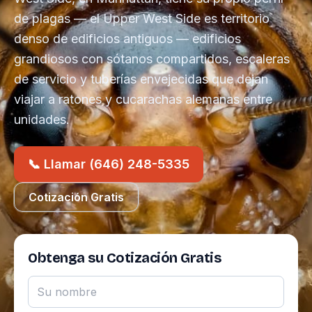
de plagas — el Upper West Side es territorio
denso de edificios antiguos — edificios
grandiosos con sótanos compartidos, escaleras
de servicio y tuberías envejecidas que dejan
viajar a ratones y cucarachas alemanas entre
unidades.
📞 Llamar (646) 248-5335
Cotización Gratis
Obtenga su Cotización Gratis