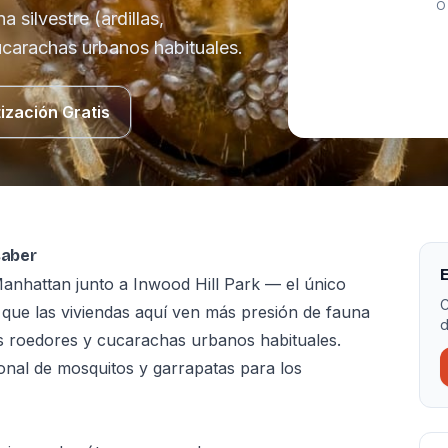
O
 silvestre (ardillas,
ucarachas urbanos habituales.
ización Gratis
saber
E
anhattan junto a Inwood Hill Park — el único
C
 que las viviendas aquí ven más presión de fauna
d
los roedores y cucarachas urbanos habituales.
ional de mosquitos y garrapatas para los