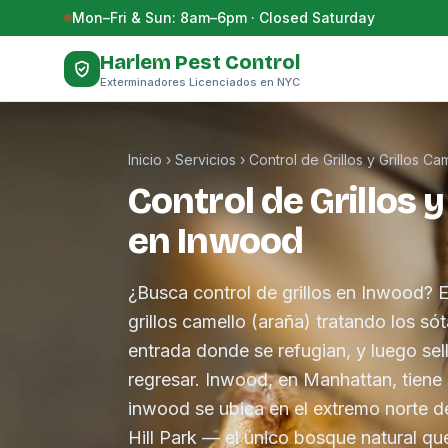
Saltar al contenido
Mon–Fri & Sun: 8am–6pm · Closed Saturday
Harlem Pest Control
Exterminadores Licenciados en NYC
Inicio
›
Servicios
›
Control de Grillos y Grillos Ca
Control de Grillos y
en Inwood
¿Busca control de grillos en Inwood? 
grillos camello (araña) tratando los s
entrada donde se refugian, y luego se
regresar. Inwood, en Manhattan, tiene 
inwood se ubica en el extremo norte 
Hill Park — el único bosque natural que