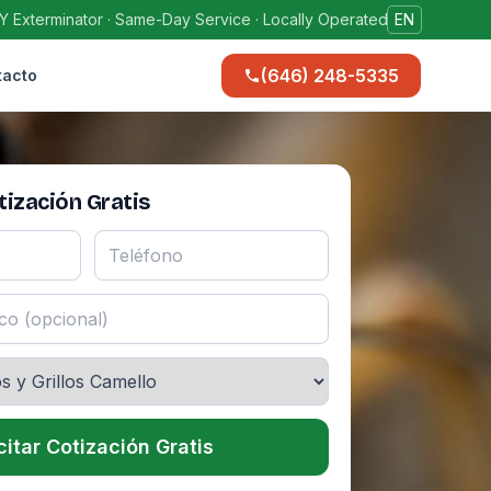
Y Exterminator · Same-Day Service · Locally Operated
EN
(646) 248-5335
tacto
ización Gratis
citar Cotización Gratis