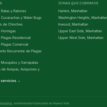
S
ZONAS QUE CUBRIMOS
 Ratas y Ratones
Harlem, Manhattan
e Cucarachas y Water Bugs
Washington Heights, Manhatta
to de Chinches
Inwood, Manhattan
e Hormigas
Upper East Side, Manhattan
 Plagas Residencial
Upper West Side, Manhattan
 Plagas Comercial
ento Recurrente de Plagas
 Mosquitos y Garrapatas
n de Avispas, Avispones y
 servicios →
rminating
, exterminador licenciado en Nueva York.