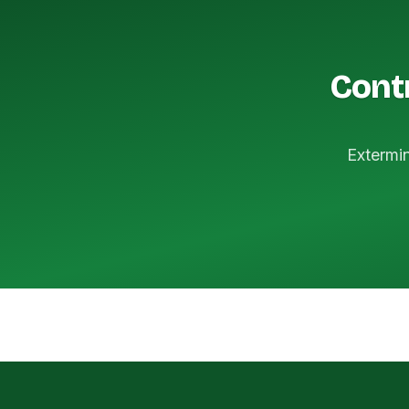
Contr
Extermi