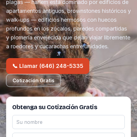
plagas — harlem está dominado por edificios de
apartamentos antiguos, brownstones históricos y
walk-ups — edificios hermosos con huecos
profundos en los zócalos, paredes compartidas
y plomería envejecida que dejan viajar libremente
a roedores y cucarachas entre unidades.
📞 Llamar (646) 248-5335
Cotización Gratis
Obtenga su Cotización Gratis