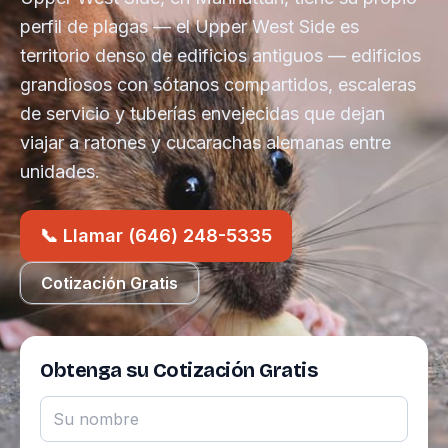
perfil de plagas — el Upper West Side es
territorio denso de edificios antiguos — edificios
grandiosos con sótanos compartidos, escaleras
de servicio y tuberías envejecidas que dejan
viajar a ratones y cucarachas alemanas entre
unidades.
📞 Llamar (646) 248-5335
Cotización Gratis
Obtenga su Cotización Gratis