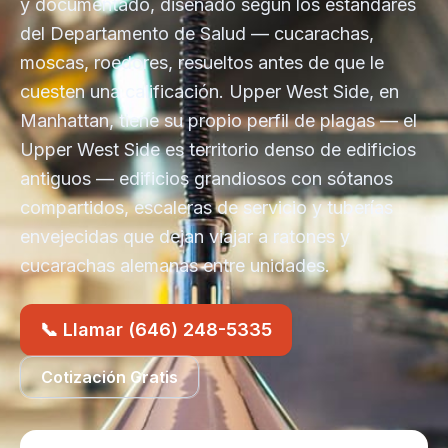
y documentado, diseñado según los estándares
del Departamento de Salud — cucarachas,
moscas, roedores, resueltos antes de que le
cuesten una calificación. Upper West Side, en
Manhattan, tiene su propio perfil de plagas — el
Upper West Side es territorio denso de edificios
antiguos — edificios grandiosos con sótanos
compartidos, escaleras de servicio y tuberías
envejecidas que dejan viajar a ratones y
cucarachas alemanas entre unidades.
📞 Llamar (646) 248-5335
Cotización Gratis