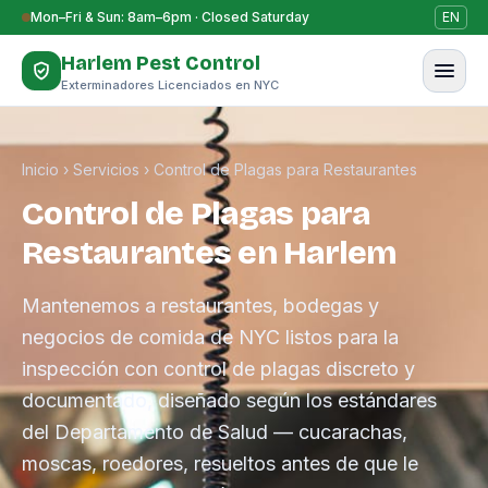
Saltar al contenido
Mon–Fri & Sun: 8am–6pm · Closed Saturday
EN
Harlem Pest Control
Exterminadores Licenciados en NYC
Inicio
›
Servicios
›
Control de Plagas para Restaurantes
Control de Plagas para
Restaurantes en Harlem
Mantenemos a restaurantes, bodegas y
negocios de comida de NYC listos para la
inspección con control de plagas discreto y
documentado, diseñado según los estándares
del Departamento de Salud — cucarachas,
moscas, roedores, resueltos antes de que le