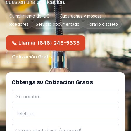
cuesten una calificación.
Cumplimiento del DOH
Cucarachas y moscas
Roedores
Servicio documentado
Horario discreto
📞 Llamar (646) 248-5335
Cotización Gratis
Obtenga su Cotización Gratis