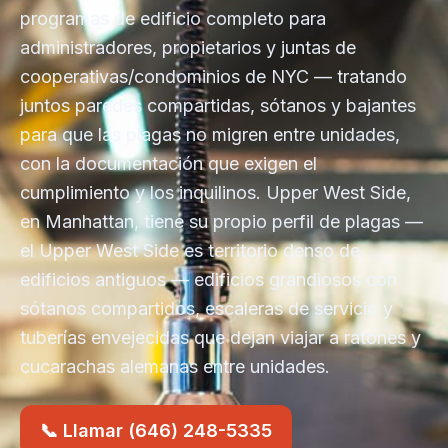
programas de edificio completo para
administradores, propietarios y juntas de
cooperativas/condominios de NYC — tratando
juntos paredes compartidas, sótanos y bajantes
para que las plagas no migren entre unidades,
con la documentación que exigen el
cumplimiento y los inquilinos. Upper West Side,
en Manhattan, tiene su propio perfil de plagas —
el Upper West Side es territorio denso de
edificios antiguos — edificios grandiosos con
sótanos compartidos, escaleras de servicio y
tuberías envejecidas que dejan viajar a ratones y
cucarachas alemanas entre unidades.
📞 Llamar (646) 248-5335