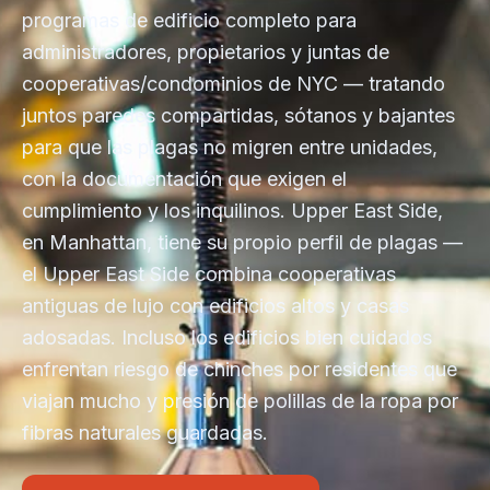
programas de edificio completo para
administradores, propietarios y juntas de
cooperativas/condominios de NYC — tratando
juntos paredes compartidas, sótanos y bajantes
para que las plagas no migren entre unidades,
con la documentación que exigen el
cumplimiento y los inquilinos. Upper East Side,
en Manhattan, tiene su propio perfil de plagas —
el Upper East Side combina cooperativas
antiguas de lujo con edificios altos y casas
adosadas. Incluso los edificios bien cuidados
enfrentan riesgo de chinches por residentes que
viajan mucho y presión de polillas de la ropa por
fibras naturales guardadas.