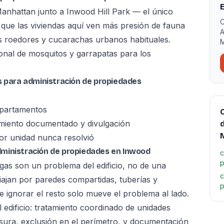
E
anhattan junto a Inwood Hill Park — el único
C
 que las viviendas aquí ven más presión de fauna
A
los roedores y cucarachas urbanos habituales.
M
ional de mosquitos y garrapatas para los
s para administración de propiedades
apartamentos
C
amiento documentado y divulgación
d
M
r unidad nunca resolvió
ministración de propiedades en Inwood
c
p
lagas son un problema del edificio, no de una
c
iajan por paredes compartidas, tuberías y
p
 ignorar el resto solo mueve el problema al lado.
dificio: tratamiento coordinado de unidades
asura, exclusión en el perímetro, y documentación