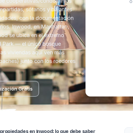
s de cooperativas/condominios
O
partidas, sótanos y bajantes
nidades, con la documentación
linos. Inwood, en Manhattan,
ood se ubica en el extremo
l Park — el único bosque
 las viviendas aquí ven más
apaches) junto con los roedores
ización Gratis
 propiedades en Inwood: lo que debe saber