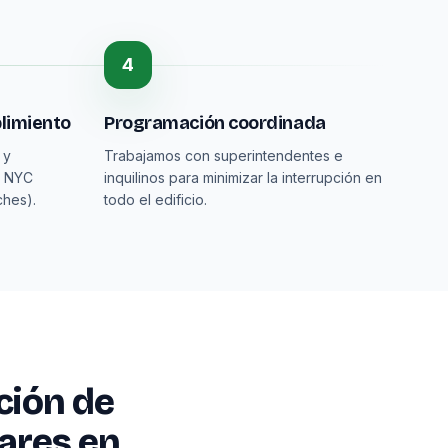
4
limiento
Programación coordinada
 y
Trabajamos con superintendentes e
n NYC
inquilinos para minimizar la interrupción en
ches).
todo el edificio.
ción de
iares en