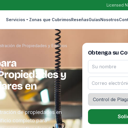
Licensed N
Servicios
Zonas que Cubrimos
Reseñas
Guías
Nosotros
Con
stración de Propiedades y Edificios
Obtenga su Cot
para
 Propiedades y
liares en
tración de propiedades en
Soli
ficio completo para