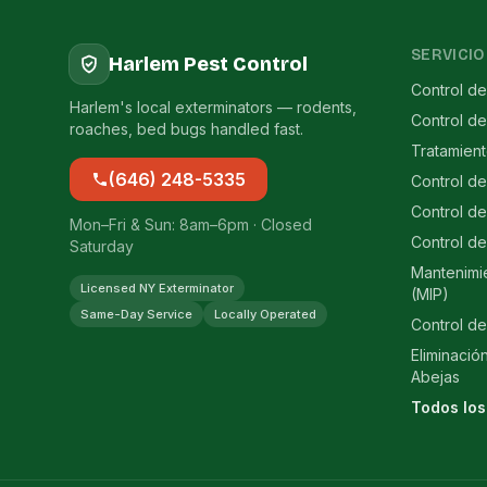
SERVICIO
Harlem Pest Control
Control de
Harlem's local exterminators — rodents,
Control d
roaches, bed bugs handled fast.
Tratamien
(646) 248-5335
Control d
Control de
Mon–Fri & Sun: 8am–6pm · Closed
Control de
Saturday
Mantenimi
Licensed NY Exterminator
(MIP)
Same-Day Service
Locally Operated
Control de
Eliminació
Abejas
Todos los