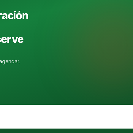
ración
serve
agendar.