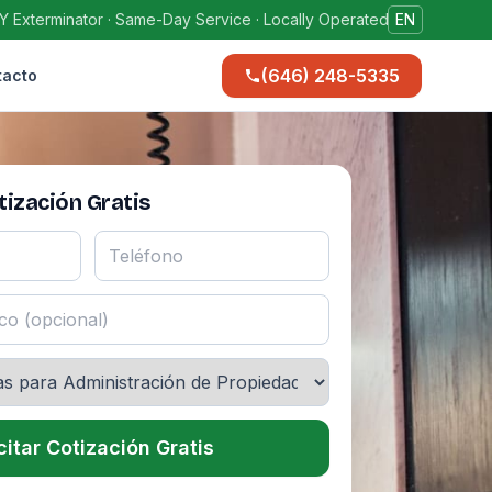
Y Exterminator · Same-Day Service · Locally Operated
EN
(646) 248-5335
tacto
ización Gratis
citar Cotización Gratis