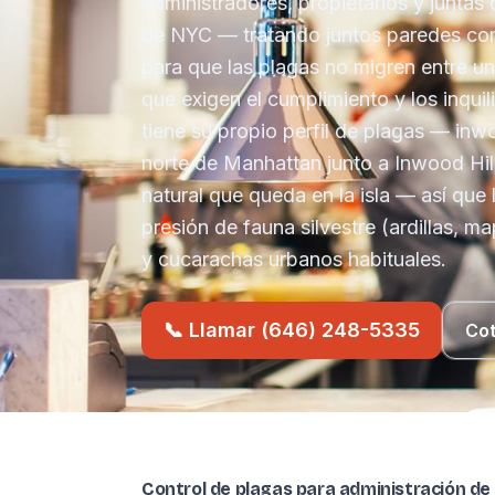
administradores, propietarios y junta
de NYC — tratando juntos paredes com
para que las plagas no migren entre u
que exigen el cumplimiento y los inqui
tiene su propio perfil de plagas — inw
norte de Manhattan junto a Inwood Hil
natural que queda en la isla — así que
presión de fauna silvestre (ardillas, m
y cucarachas urbanos habituales.
📞 Llamar (646) 248-5335
Cot
Control de plagas para administración de