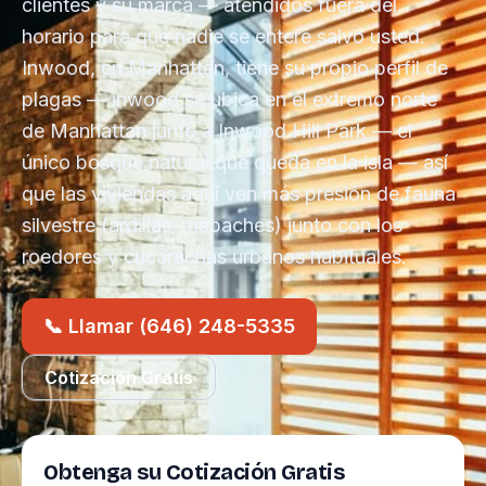
clientes y su marca — atendidos fuera del
horario para que nadie se entere salvo usted.
Inwood, en Manhattan, tiene su propio perfil de
plagas — inwood se ubica en el extremo norte
de Manhattan junto a Inwood Hill Park — el
único bosque natural que queda en la isla — así
que las viviendas aquí ven más presión de fauna
silvestre (ardillas, mapaches) junto con los
roedores y cucarachas urbanos habituales.
📞 Llamar (646) 248-5335
Cotización Gratis
Obtenga su Cotización Gratis