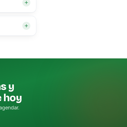
as y
e hoy
agendar.