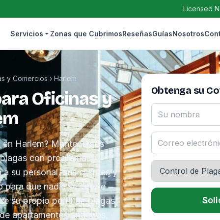
Licensed N
Servicios
Zonas que Cubrimos
Reseñas
Guías
Nosotros
Con
nas y Comercios
›
Harlem
Obtenga su Cot
ara Oficinas y
lem
as en Harlem? Mantenemos
e plagas con programas
a su personal, sus clientes y
o para que nadie se entere
Soli
ne su propio perfil de plagas
 de apartamentos antiguos,