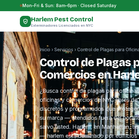
Saltar al contenido
Mon–Fri & Sun: 8am–6pm · Closed Saturday
Harlem Pest Control
Exterminadores Licenciados en NYC
Inicio
›
Servicios
›
Control de Plagas para Ofici
Control de Plagas p
Comercios en Har
¿Busca control de plagas para oficin
oficinas y comercios de NYC libres d
discretos y programados que protegen 
su marca — atendidos fuera del horari
salvo usted. Harlem, en Manhattan, tie
— harlem está dominado por edificios