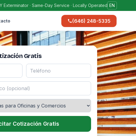
Y Exterminator · Same-Day Service · Locally Operated
EN
(646) 248-5335
tacto
ización Gratis
citar Cotización Gratis