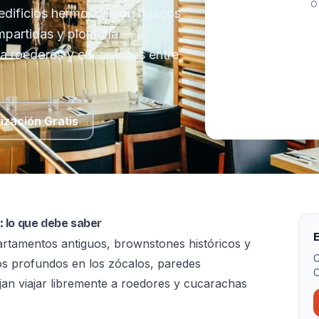
O
edificios hermosos con huecos
mpartidas y plomería
 a roedores y cucarachas entre
ización Gratis
: lo que debe saber
E
artamentos antiguos, brownstones históricos y
C
s profundos en los zócalos, paredes
C
jan viajar libremente a roedores y cucarachas