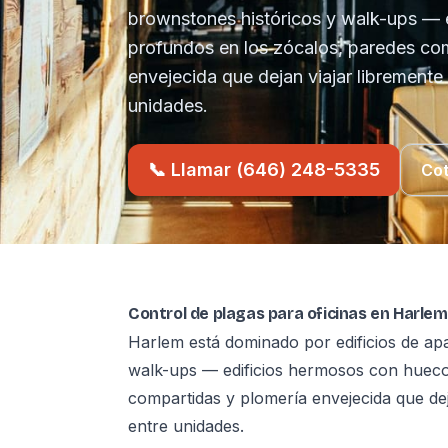
brownstones históricos y walk-ups — 
profundos en los zócalos, paredes co
envejecida que dejan viajar libremente
unidades.
📞 Llamar (646) 248-5335
Cot
Control de plagas para oficinas en Harlem
Harlem está dominado por edificios de ap
walk-ups — edificios hermosos con hueco
compartidas y plomería envejecida que de
entre unidades.