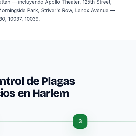
tan — incluyendo Apollo Theater, 125th Street,
Morningside Park, Striver's Row, Lenox Avenue —
30, 10037, 10039.
ntrol de Plagas
cios en Harlem
3