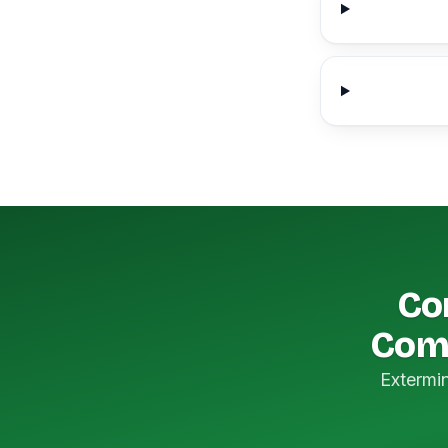
Con
Come
Extermi