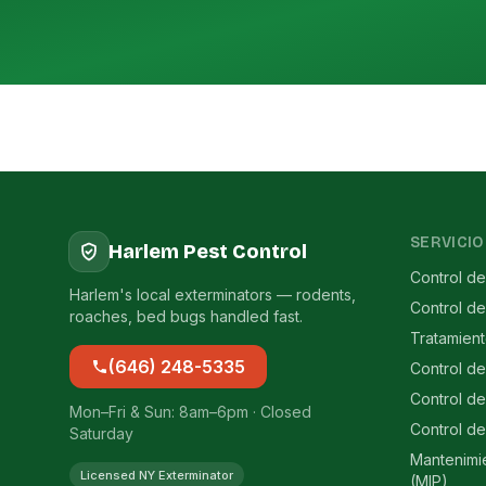
SERVICIO
Harlem Pest Control
Control de
Harlem's local exterminators — rodents,
Control d
roaches, bed bugs handled fast.
Tratamien
(646) 248-5335
Control d
Control de
Mon–Fri & Sun: 8am–6pm · Closed
Control de
Saturday
Mantenimi
Licensed NY Exterminator
(MIP)