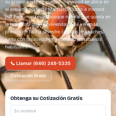
su propio perfil de plagas — inwood se ubica en
el extremo norte de Manhattan junto a Inwood
Hill Park — el único bosque natural que queda en
la isla — así que las viviendas aquí ven más
presión de fauna silvestre (ardillas, mapaches)
junto con los roedores y cucarachas urbanos
habituales.
📞 Llamar (646) 248-5335
Cotización Gratis
Obtenga su Cotización Gratis