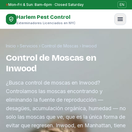
Saltar al contenido
Mon–Fri & Sun: 8am–6pm · Closed Saturday
EN
Harlem Pest Control
Exterminadores Licenciados en NYC
Inicio
›
Servicios
›
Control de Moscas
›
Inwood
Control de Moscas en
Inwood
¿Busca control de moscas en Inwood?
Controlamos las moscas encontrando y
eliminando la fuente de reproducción —
desagües, acumulación orgánica, humedad — no
solo las moscas que ve, que es la única forma de
evitar que regresen. Inwood, en Manhattan, tiene