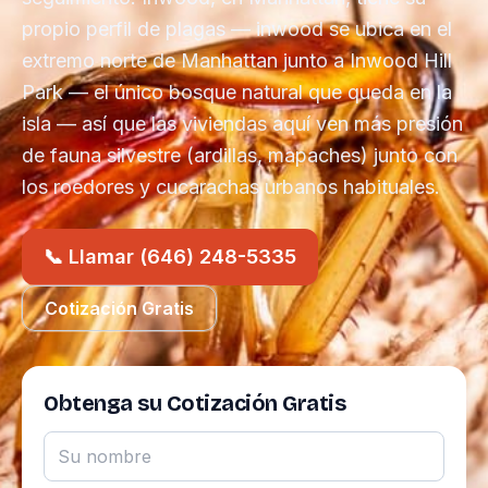
propio perfil de plagas — inwood se ubica en el
extremo norte de Manhattan junto a Inwood Hill
Park — el único bosque natural que queda en la
isla — así que las viviendas aquí ven más presión
de fauna silvestre (ardillas, mapaches) junto con
los roedores y cucarachas urbanos habituales.
📞 Llamar (646) 248-5335
Cotización Gratis
Obtenga su Cotización Gratis