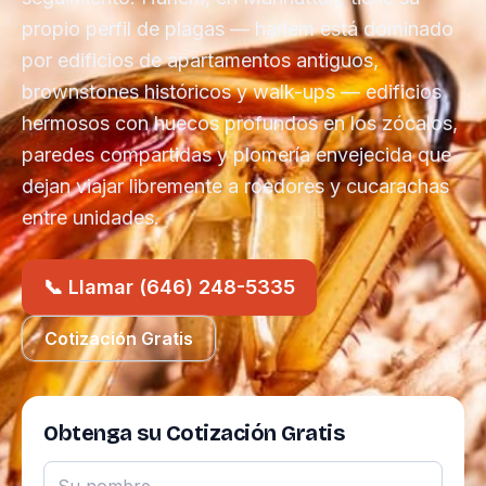
propio perfil de plagas — harlem está dominado
por edificios de apartamentos antiguos,
brownstones históricos y walk-ups — edificios
hermosos con huecos profundos en los zócalos,
paredes compartidas y plomería envejecida que
dejan viajar libremente a roedores y cucarachas
entre unidades.
📞 Llamar (646) 248-5335
Cotización Gratis
Obtenga su Cotización Gratis