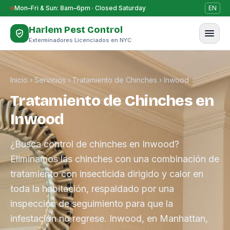
Saltar al contenido
Mon–Fri & Sun: 8am–6pm · Closed Saturday
EN
Harlem Pest Control
Exterminadores Licenciados en NYC
Inicio
›
Servicios
›
Tratamiento de Chinches
›
Inwood
Tratamiento de Chinches en
Inwood
¿Busca control de chinches en Inwood?
Eliminamos las chinches con una combinación de
tratamiento con insecticida dirigido y calor en
toda la habitación, respaldado por una
inspección de seguimiento para que la
infestación no regrese. Inwood, en Manhattan,