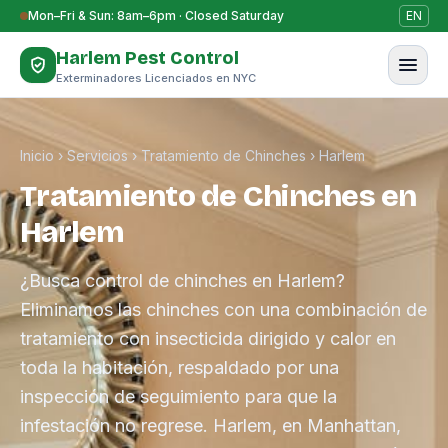
Saltar al contenido
Mon–Fri & Sun: 8am–6pm · Closed Saturday
EN
Harlem Pest Control
Exterminadores Licenciados en NYC
Inicio
›
Servicios
›
Tratamiento de Chinches
›
Harlem
Tratamiento de Chinches en
Harlem
¿Busca control de chinches en Harlem?
Eliminamos las chinches con una combinación de
tratamiento con insecticida dirigido y calor en
toda la habitación, respaldado por una
inspección de seguimiento para que la
infestación no regrese. Harlem, en Manhattan,