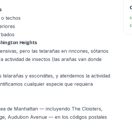
C
s
 o techos
c
c
eriores
rbados
hington Heights
ensivas, pero las telarañas en rincones, sótanos
ra actividad de insectos (las arañas van donde
 telarañas y escondites, y atendemos la actividad
entificamos cualquier especie que requiera
rea de Manhattan — incluyendo The Cloisters,
dge, Audubon Avenue — en los códigos postales