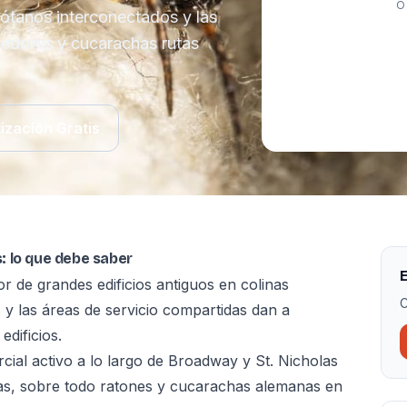
O
ótanos interconectados y las
oedores y cucarachas rutas
ización Gratis
: lo que debe saber
E
 de grandes edificios antiguos en colinas
C
y las áreas de servicio compartidas dan a
edificios.
rcial activo a lo largo de Broadway y St. Nicholas
as, sobre todo ratones y cucarachas alemanas en