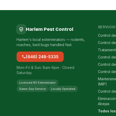
SERVICIO
Harlem Pest Control
Control de
Harlem's local exterminators — rodents,
Control d
roaches, bed bugs handled fast.
Tratamien
(646) 248-5335
Control d
Control de
Mon–Fri & Sun: 8am–6pm · Closed
Control de
Saturday
Mantenimi
Licensed NY Exterminator
(MIP)
Same-Day Service
Locally Operated
Control de
Eliminació
Abejas
Todos los