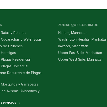
S
ZONAS QUE CUBRIMOS
 Ratas y Ratones
Harlem, Manhattan
e Cucarachas y Water Bugs
Washington Heights, Manhatta
to de Chinches
Inwood, Manhattan
e Hormigas
Upper East Side, Manhattan
 Plagas Residencial
Upper West Side, Manhattan
 Plagas Comercial
ento Recurrente de Plagas
 Mosquitos y Garrapatas
n de Avispas, Avispones y
 servicios →