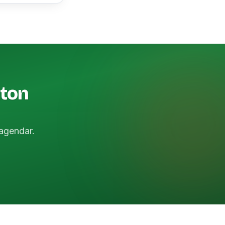
gton
agendar.