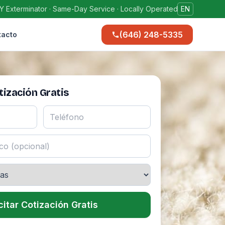
Y Exterminator · Same-Day Service · Locally Operated
EN
(646) 248-5335
tacto
ización Gratis
citar Cotización Gratis