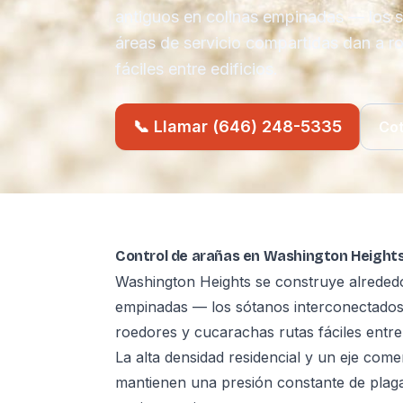
antiguos en colinas empinadas — los s
áreas de servicio compartidas dan a r
fáciles entre edificios.
📞 Llamar (646) 248-5335
Cot
Control de arañas en Washington Heights
Washington Heights se construye alrededor
empinadas — los sótanos interconectados 
roedores y cucarachas rutas fáciles entre 
La alta densidad residencial y un eje come
mantienen una presión constante de plag