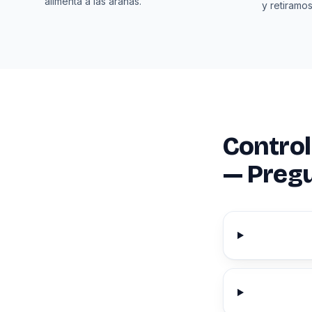
alimenta a las arañas.
y retiramos
Control
— Preg