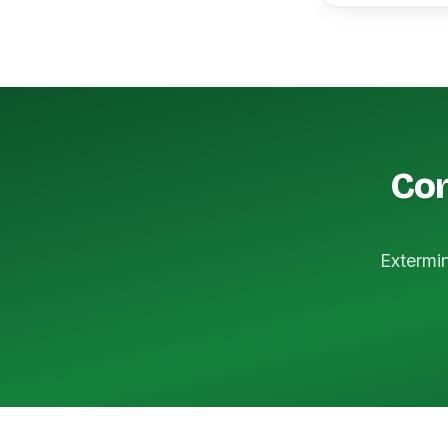
Con
Extermi