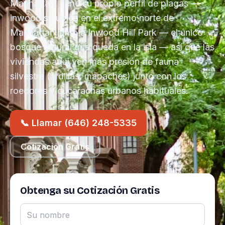
Manhattan, tiene su propio perfil de plagas —
inwood se ubica en el extremo norte de
Manhattan junto a Inwood Hill Park — el único
bosque natural que queda en la isla — así que las
viviendas aquí ven más presión de fauna
silvestre (ardillas, mapaches) junto con los
roedores y cucarachas urbanos habituales.
📞 Llamar (646) 248-5335
Cotización Gratis
Obtenga su Cotización Gratis