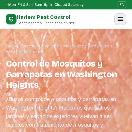
Saltar al contenido
Mon–Fri & Sun: 8am–6pm · Closed Saturday
EN
Harlem Pest Control
Exterminadores Licenciados en NYC
Inicio
›
Servicios
›
Control de Mosquitos y Garrapatas
›
Washington Heights
Control de Mosquitos y
Garrapatas en Washington
Heights
¿Busca control de mosquitos y garrapatas en
Washington Heights? Hacemos que patios,
jardines y espacios exteriores vuelvan a ser
usables con tratamiento de mosquitos y