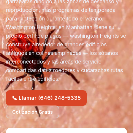
garrapatas dirigido a las zonas de descanso y
reproducción, más programas de temporada
para protección durante todo el verano.
Washington Heights, en Manhattan, tiene su
propio perfil de plagas — washington Heights se
construye alrededor de grandes edificios
antiguos en colinas empinadas — los sótanos
interconectados y las áreas de servicio
compartidas dan a roedores y cucarachas rutas
fáciles entre edificios.
📞 Llamar (646) 248-5335
Cotización Gratis