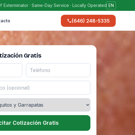
Y Exterminator · Same-Day Service · Locally Operated
EN
(646) 248-5335
tacto
ización Gratis
citar Cotización Gratis