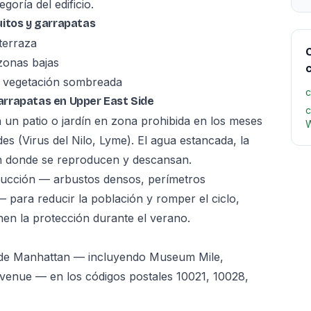
goría del edificio.
uitos y garrapatas
terraza
C
zonas bajas
y vegetación sombreada
c
arrapatas en Upper East Side
c
 un patio o jardín en zona prohibida en los meses
W
 (Virus del Nilo, Lyme). El agua estancada, la
n donde se reproducen y descansan.
ducción — arbustos densos, perímetros
para reducir la población y romper el ciclo,
n la protección durante el verano.
a de Manhattan — incluyendo Museum Mile,
 Avenue — en los códigos postales 10021, 10028,