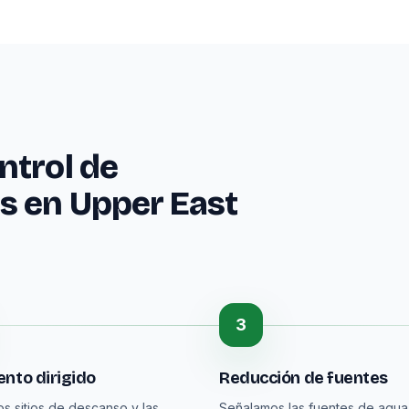
ntrol de
s en Upper East
3
nto dirigido
Reducción de fuentes
os sitios de descanso y las
Señalamos las fuentes de agu