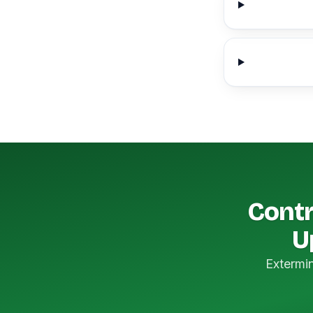
Contr
U
Extermi