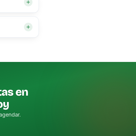
tas en
oy
agendar.