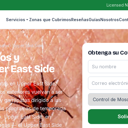
Licensed N
Servicios
Zonas que Cubrimos
Reseñas
Guías
Nosotros
Con
patas
›
Upper East Side
Obtenga su Cot
os y
r East Side
atas en Upper East Side?
os exteriores vuelvan a ser
 garrapatas dirigido a las
más programas de temporada
Soli
o. Upper East Side, en
lagas — el Upper East Side