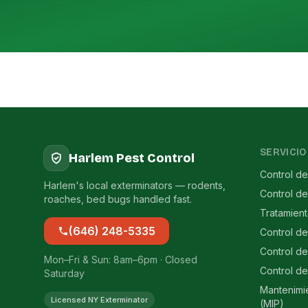
SERVICIO
Harlem Pest Control
Control de
Harlem's local exterminators — rodents,
Control d
roaches, bed bugs handled fast.
Tratamien
(646) 248-5335
Control d
Control de
Mon–Fri & Sun: 8am–6pm · Closed
Control de
Saturday
Mantenimi
Licensed NY Exterminator
(MIP)