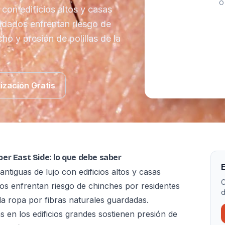
O
con edificios altos y casas
uidados enfrentan riesgo de
ho y presión de polillas de la
ización Gratis
er East Side: lo que debe saber
E
tiguas de lujo con edificios altos y casas
C
dos enfrentan riesgo de chinches por residentes
d
la ropa por fibras naturales guardadas.
s en los edificios grandes sostienen presión de