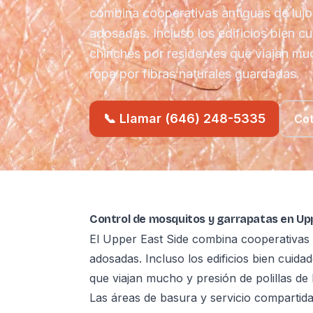
combina cooperativas antiguas de lujo 
adosadas. Incluso los edificios bien c
chinches por residentes que viajan muc
ropa por fibras naturales guardadas.
📞 Llamar (646) 248-5335
Cot
Control de mosquitos y garrapatas en Upp
El Upper East Side combina cooperativas an
adosadas. Incluso los edificios bien cuida
que viajan mucho y presión de polillas de 
Las áreas de basura y servicio compartida