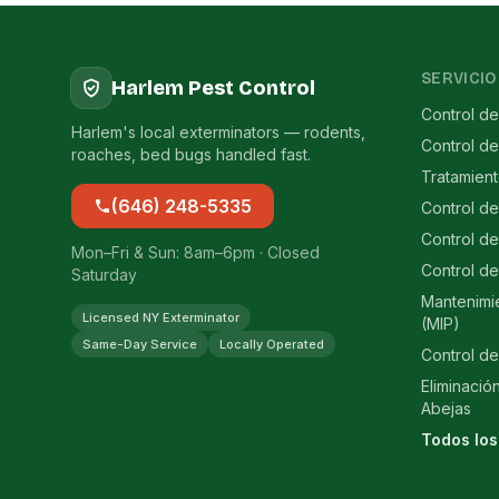
SERVICIO
Harlem Pest Control
Control de
Harlem's local exterminators — rodents,
Control d
roaches, bed bugs handled fast.
Tratamien
(646) 248-5335
Control d
Control de
Mon–Fri & Sun: 8am–6pm · Closed
Control de
Saturday
Mantenimi
Licensed NY Exterminator
(MIP)
Same-Day Service
Locally Operated
Control de
Eliminació
Abejas
Todos los