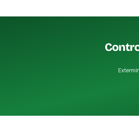
Contro
Extermi