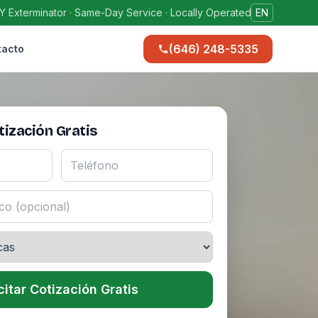
Y Exterminator · Same-Day Service · Locally Operated
EN
(646) 248-5335
tacto
ización Gratis
citar Cotización Gratis