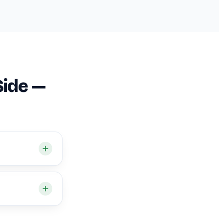
Side —