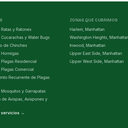
S
ZONAS QUE CUBRIMOS
 Ratas y Ratones
Harlem, Manhattan
e Cucarachas y Water Bugs
Washington Heights, Manhatta
to de Chinches
Inwood, Manhattan
e Hormigas
Upper East Side, Manhattan
 Plagas Residencial
Upper West Side, Manhattan
 Plagas Comercial
ento Recurrente de Plagas
 Mosquitos y Garrapatas
n de Avispas, Avispones y
 servicios →