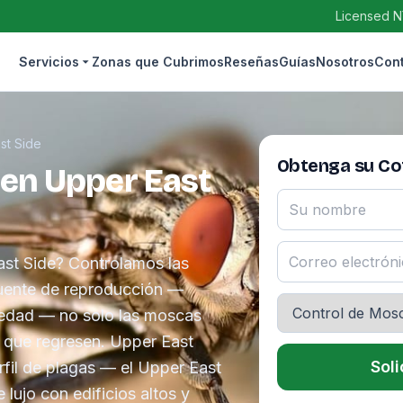
Licensed N
Servicios
Zonas que Cubrimos
Reseñas
Guías
Nosotros
Con
st Side
Obtenga su Cot
 en Upper East
st Side? Controlamos las
uente de reproducción —
edad — no solo las moscas
r que regresen. Upper East
Soli
rfil de plagas — el Upper East
lujo con edificios altos y