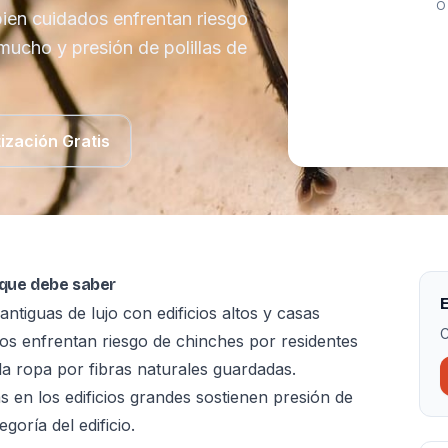
O
bien cuidados enfrentan riesgo
mucho y presión de polillas de
ización Gratis
 que debe saber
E
tiguas de lujo con edificios altos y casas
C
dos enfrentan riesgo de chinches por residentes
la ropa por fibras naturales guardadas.
s en los edificios grandes sostienen presión de
goría del edificio.