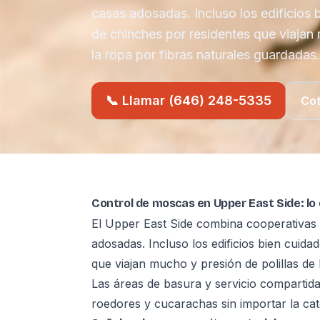
casas adosadas. Incluso los edificios 
de chinches por residentes que viajan 
la ropa por fibras naturales guardadas.
📞 Llamar (646) 248-5335
Cot
Control de moscas en Upper East Side: lo
El Upper East Side combina cooperativas an
adosadas. Incluso los edificios bien cuida
que viajan mucho y presión de polillas de 
Las áreas de basura y servicio compartida
roedores y cucarachas sin importar la cate