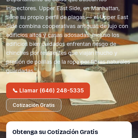
inspectores. Upper East Side, en Manhattan,
tiene su propio perfil de plagas — el Upper East
Side combina cooperativas antiguas de lujo con
edificios altos y casas adosadas. Incluso los
edificios bien cuidados enfrentan riesgo de
chinches por residentes que viajan mucho y
presión de polillas de la ropa por fibras naturales
guardadas.
📞 Llamar (646) 248-5335
Cotización Gratis
Obtenga su Cotización Gratis