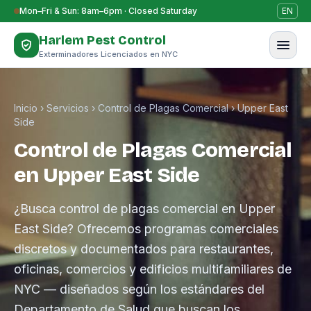
Saltar al contenido
Mon–Fri & Sun: 8am–6pm · Closed Saturday
EN
Harlem Pest Control
Exterminadores Licenciados en NYC
Inicio
›
Servicios
›
Control de Plagas Comercial
›
Upper East
Side
Control de Plagas Comercial
en Upper East Side
¿Busca control de plagas comercial en Upper
East Side? Ofrecemos programas comerciales
discretos y documentados para restaurantes,
oficinas, comercios y edificios multifamiliares de
NYC — diseñados según los estándares del
Departamento de Salud que buscan los