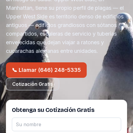
Manhattan, tiene su propio perfil de plagas — el
Upper West Side es territorio denso de edificios
antiguos — edificios grandiosos con sótanos
compartidos, escaleras de servicio y tuberías
envejecidas que dejan viajar a ratones y
cucarachas alemanas entre unidades.
📞 Llamar (646) 248-5335
Cotización Gratis
Obtenga su Cotización Gratis