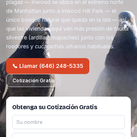
plagas — inwood se ubica en el extremo norte
de Manhattan junto a Inwood Hill Park — el
único bosque natural que queda en la isla — así
que las viviendas aquí ven más presión de fauna
silvestre (ardillas, mapaches) junto con los
roedores y cucarachas urbanos habituales.
📞 Llamar (646) 248-5335
Cotización Gratis
Obtenga su Cotización Gratis