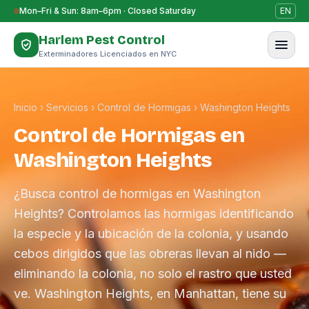
Saltar al contenido
Mon–Fri & Sun: 8am–6pm · Closed Saturday
EN
Harlem Pest Control
Exterminadores Licenciados en NYC
Inicio
›
Servicios
›
Control de Hormigas
›
Washington Heights
Control de Hormigas en
Washington Heights
¿Busca control de hormigas en Washington
Heights? Controlamos las hormigas identificando
la especie y la ubicación de la colonia, y usando
cebos dirigidos que las obreras llevan al nido —
eliminando la colonia, no solo el rastro que usted
ve. Washington Heights, en Manhattan, tiene su