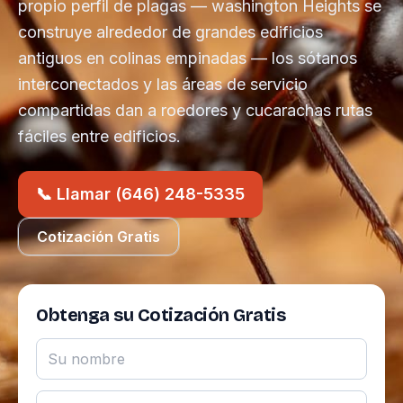
propio perfil de plagas — washington Heights se
construye alrededor de grandes edificios
antiguos en colinas empinadas — los sótanos
interconectados y las áreas de servicio
compartidas dan a roedores y cucarachas rutas
fáciles entre edificios.
📞 Llamar (646) 248-5335
Cotización Gratis
Obtenga su Cotización Gratis