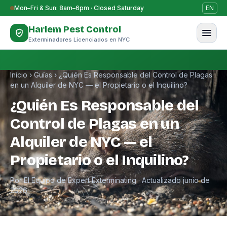
Saltar al contenido
Mon–Fri & Sun: 8am–6pm · Closed Saturday
EN
Harlem Pest Control
Exterminadores Licenciados en NYC
Inicio
›
Guías
›
¿Quién Es Responsable del Control de Plagas
en un Alquiler de NYC — el Propietario o el Inquilino?
¿Quién Es Responsable del
Control de Plagas en un
Alquiler de NYC — el
Propietario o el Inquilino?
Por El Equipo de Expert Exterminating · Actualizado junio de
2026