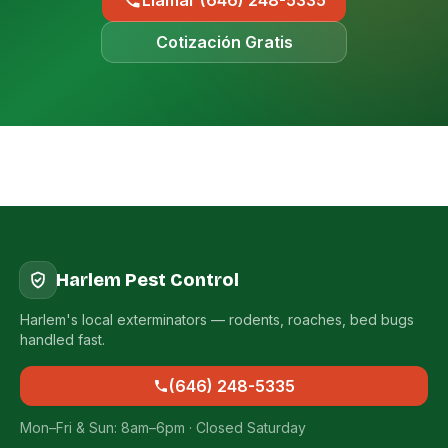
Llamar (646) 248-5335
Cotización Gratis
Harlem Pest Control
Harlem's local exterminators — rodents, roaches, bed bugs
handled fast.
(646) 248-5335
Mon–Fri & Sun: 8am–6pm · Closed Saturday