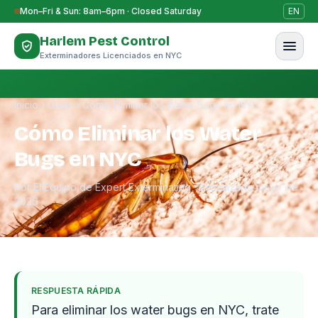
Saltar al contenido
Mon–Fri & Sun: 8am–6pm · Closed Saturday
EN
Harlem Pest Control
Exterminadores Licenciados en NYC
Inicio
›
Guías
›
Cómo Eliminar los Water Bugs en NYC
Cómo Eliminar los Water
Bugs en NYC
Por El Equipo de Expert Exterminating · Actualizado mayo de
2026
RESPUESTA RÁPIDA
Para eliminar los water bugs en NYC, trate