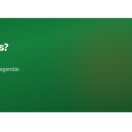
s?
agendar.