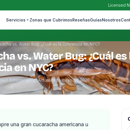
Licensed N
Servicios
Zonas que Cubrimos
Reseñas
Guías
Nosotros
Con
racha vs. Water Bug: ¿Cuál es la Diferencia en NYC?
ha vs. Water Bug: ¿Cuál es 
cia en NYC?
xpert Exterminating · Actualizado mayo de 2026
mpre una gran cucaracha americana u