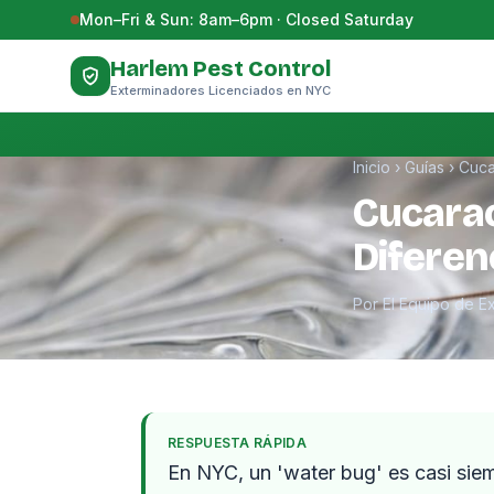
Saltar al contenido
Mon–Fri & Sun: 8am–6pm · Closed Saturday
Harlem Pest Control
Exterminadores Licenciados en NYC
Inicio
›
Guías
›
Cuca
Cucarac
Diferen
Por El Equipo de E
RESPUESTA RÁPIDA
En NYC, un 'water bug' es casi sie