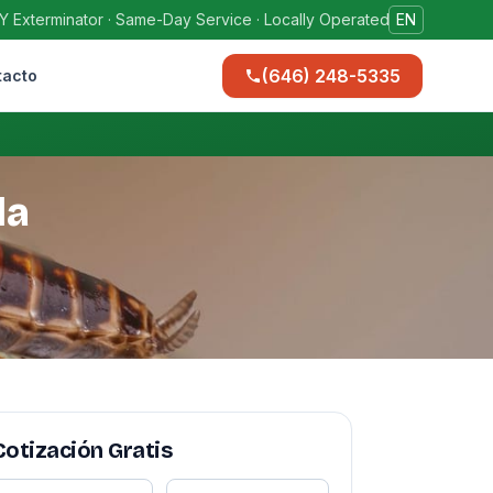
Y Exterminator · Same-Day Service · Locally Operated
EN
(646) 248-5335
tacto
la
Cotización Gratis