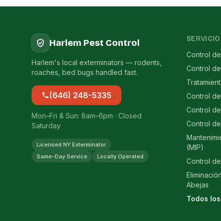
SERVICIO
Harlem Pest Control
Control de
Harlem's local exterminators — rodents,
Control d
roaches, bed bugs handled fast.
Tratamien
(646) 248-5335
Control d
Control de
Mon–Fri & Sun: 8am–6pm · Closed
Control de
Saturday
Mantenimi
Licensed NY Exterminator
(MIP)
Same-Day Service
Locally Operated
Control de
Eliminació
Abejas
Todos los