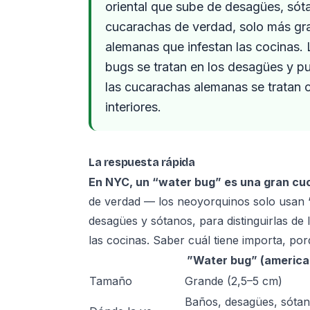
oriental que sube de desagües, só
cucarachas de verdad, solo más gr
alemanas que infestan las cocinas. 
bugs se tratan en los desagües y p
las cucarachas alemanas se tratan 
interiores.
La respuesta rápida
En NYC, un “water bug” es una gran cuc
de verdad — los neoyorquinos solo usan 
desagües y sótanos, para distinguirlas d
las cocinas. Saber cuál tiene importa, por
”Water bug” (american
Tamaño
Grande (2,5–5 cm)
Baños, desagües, sótan