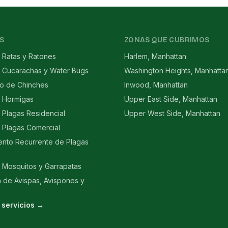
S
ZONAS QUE CUBRIMOS
 Ratas y Ratones
Harlem, Manhattan
e Cucarachas y Water Bugs
Washington Heights, Manhatta
to de Chinches
Inwood, Manhattan
e Hormigas
Upper East Side, Manhattan
 Plagas Residencial
Upper West Side, Manhattan
 Plagas Comercial
ento Recurrente de Plagas
 Mosquitos y Garrapatas
n de Avispas, Avispones y
 servicios →