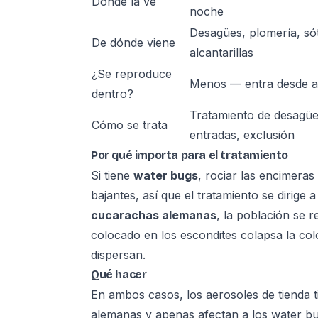
Dónde la ve
noche
Desagües, plomería, só
De dónde viene
alcantarillas
¿Se reproduce
Menos — entra desde a
dentro?
Tratamiento de desagüe
Cómo se trata
entradas, exclusión
Por qué importa para el tratamiento
Si tiene
water bugs
, rociar las encimera
bajantes, así que el tratamiento se dirige 
cucarachas alemanas
, la población se 
colocado en los escondites colapsa la col
dispersan.
Qué hacer
En ambos casos, los aerosoles de tienda
alemanas y apenas afectan a los water b