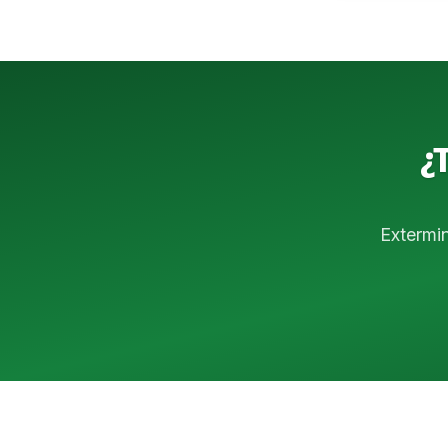
¿
Extermi